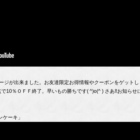
Eページが出来ました。お友達限定お得情報やクーポンをゲット
で10％ＯＦＦ終了。早いもの勝ちです( ^)o(^ ) さあ‼お知
ンケーキ」