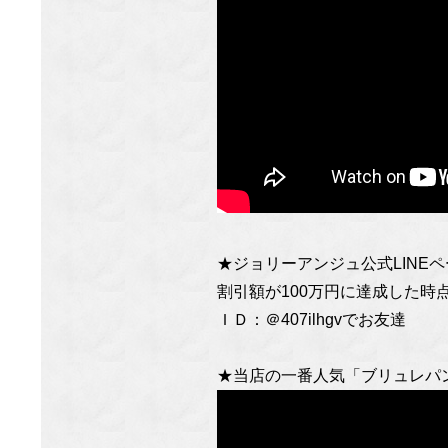
★ジョリーアンジュ公式LIN
割引額が100万円に達成した時点
ＩＤ：＠407ilhgvでお友達
★当店の一番人気「ブリュレパ