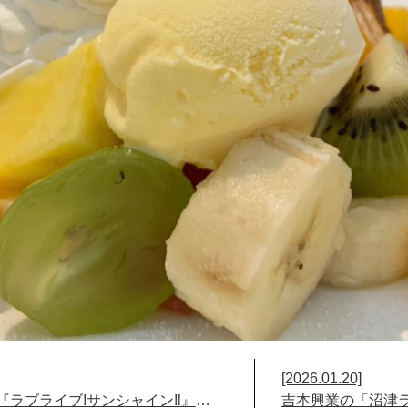
[2026.01.20]
4月24(金)〜9月27(日)まで『ラブライブ!サンシャイン‼︎』 及び 『幻日のヨハネ』 のシールラリー2026が始まります